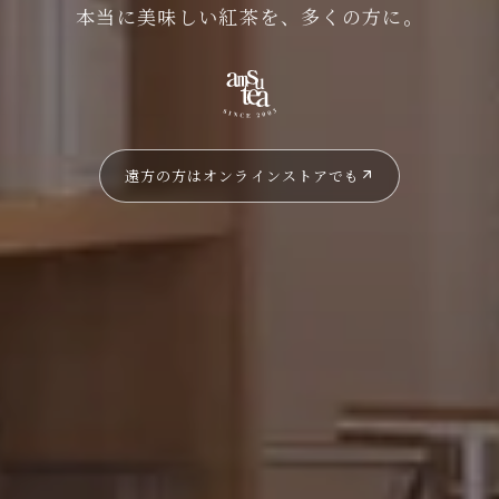
本当に美味しい紅茶を、
多くの方に。
遠方の方はオンラインストアでも
arrow_outward