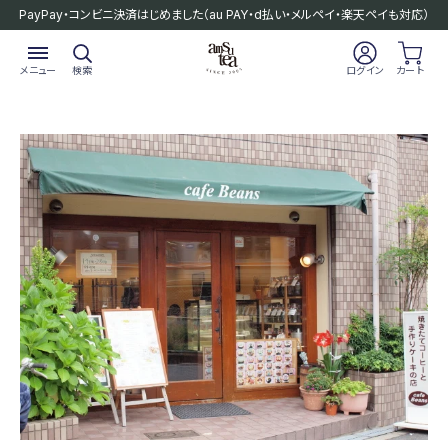
PayPay・コンビニ決済はじめました
（au PAY・d払い・メルペイ・楽天ペイも対応）
メニュー
検索
ログイン
カート