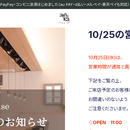
PayPay・コンビニ決済はじめました
（au PAY・d払い・メルペイ・楽天ペイも対応）
10/25
10月25日(水)は、
営業時間が通常と異
下記をご覧の上、
ご来店予定のお客様
お間違いのないよう
ご注意くださいませ。
♢OPEN 11:00