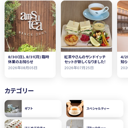
8/30(日)、8/31(月) 臨時
紅茶やさんのサンドイッチ
4/
休業のお知らせ
セットが新しくなりました！
知ら
2026年08月05日
2026年07月25日
20
カテゴリー
ギフト
スペシャルティー
はじめての方へ
ブラックティー