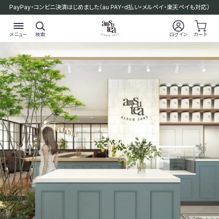
PayPay・コンビニ決済はじめました
（au PAY・d払い・メルペイ・楽天ペイも対応）
メニュー
検索
ログイン
カート