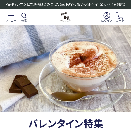
PayPay・コンビニ決済はじめました
（au PAY・d払い・メルペイ・楽天ペイも対応）
メニュー
検索
ログイン
カート
バレンタイン特集