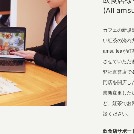
飲食店様
(All a
カフェの新規
い紅茶の淹れ
amsu te
させていただ
弊社直営店で
門店を開店し
業態変更した
ど、紅茶でお困
談ください。
飲食店サポート