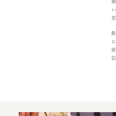
他
い
思
飲
に
直
信