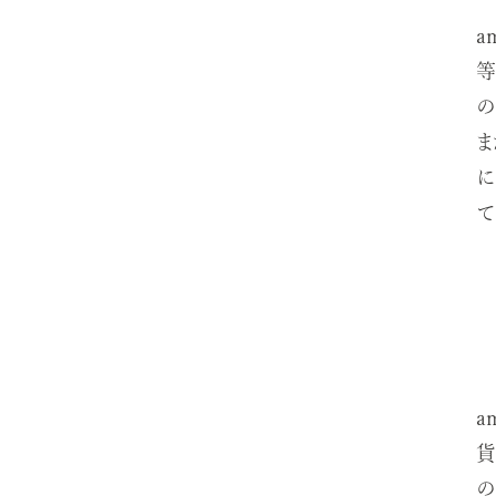
a
等
の
ま
に
て
a
貨
の