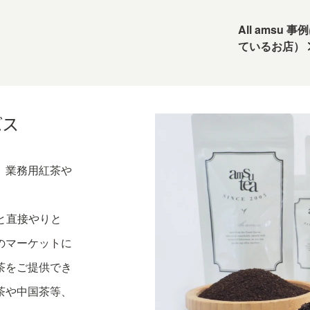
All amsu
ているお店）
ビス
、業務用紅茶や
ーと直接やりと
のマーケットに
茶をご提供でき
茶や中国茶等、