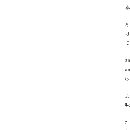
本
あ
は
て
a
a
ら
お
味
た