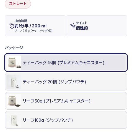
ストレート
抽出時間
テイスト
約1分半 / 200 ml
個性的
リーフ 2.5 g (ティーバッグ1個)
バ
パッケージ
リ
エ
パッケージ
ー
ティーバッグ 15個 (プレミアムキャニスター)
シ
ョ
ン
ティーバッグ 20個 (ジップパウチ)
リーフ50g (プレミアムキャニスター)
リーフ100g (ジップパウチ)