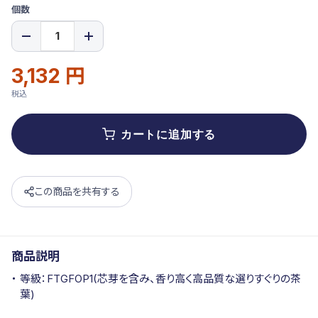
個数
3,132 円
通
販
常
売
税込
価
価
格
格
カートに追加する
この商品を共有する
商品説明
等級：FTGFOP1(芯芽を含み、香り高く高品質な選りすぐりの茶
葉)