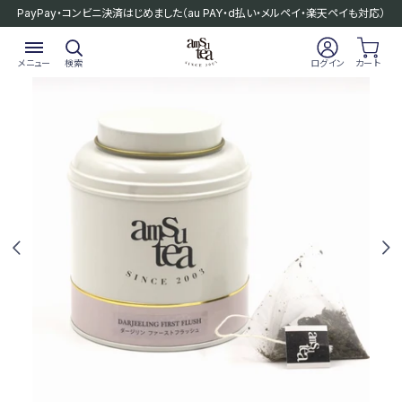
PayPay・コンビニ決済はじめました
（au PAY・d払い・メルペイ・楽天ペイも対応）
メニュー
検索
ログイン
カート