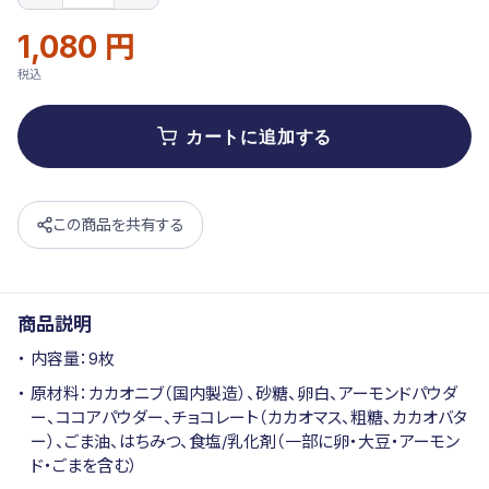
ー
シ
1,080 円
通
販
ョ
常
売
ン
税込
価
価
格
格
カートに追加する
この商品を共有する
商品説明
内容量：9枚
原材料：カカオニブ（国内製造）、砂糖、卵白、アーモンドパウダ
ー、ココアパウダー、チョコレート（カカオマス、粗糖、カカオバタ
ー）、ごま油、はちみつ、食塩/乳化剤（一部に卵・大豆・アーモン
ド・ごまを含む）