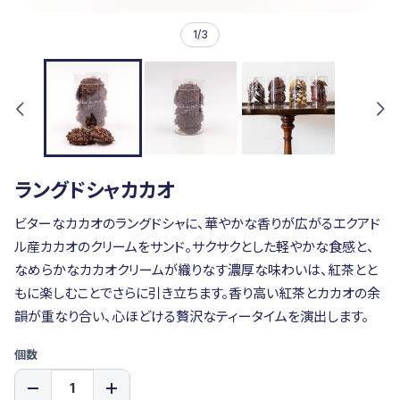
1
/
3
ラングドシャカカオ
ビターなカカオのラングドシャに、華やかな香りが広がるエクアド
ル産カカオのクリームをサンド。サクサクとした軽やかな食感と、
なめらかなカカオクリームが織りなす濃厚な味わいは、紅茶とと
もに楽しむことでさらに引き立ちます。香り高い紅茶とカカオの余
韻が重なり合い、心ほどける贅沢なティータイムを演出します。
バ
個数
リ
エ