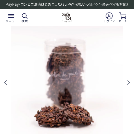
PayPay・コンビニ決済はじめました
（au PAY・d払い・メルペイ・楽天ペイも対応）
メニュー
検索
ログイン
カート