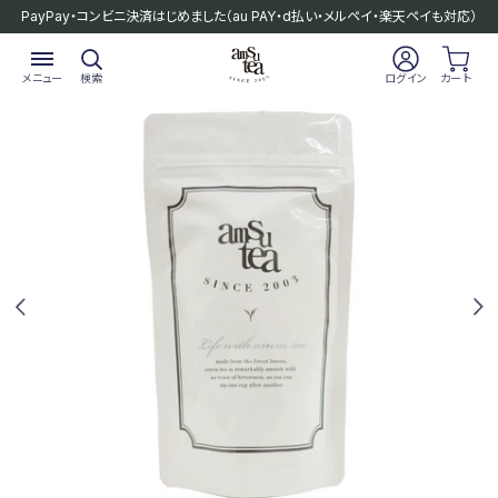
PayPay・コンビニ決済はじめました
（au PAY・d払い・メルペイ・楽天ペイも対応）
メニュー
検索
ログイン
カート