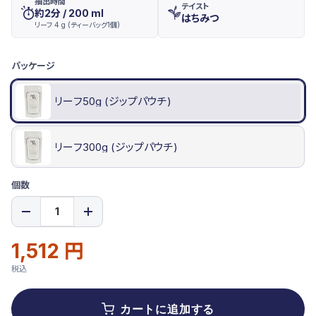
抽出時間
テイスト
約2分 / 200 ml
はちみつ
リーフ 4 g (ティーバッグ1個)
バ
パッケージ
リ
エ
パッケージ
ー
リーフ50g (ジップパウチ)
シ
ョ
ン
リーフ300g (ジップパウチ)
個数
1,512 円
通
販
常
売
税込
価
価
格
格
カートに追加する