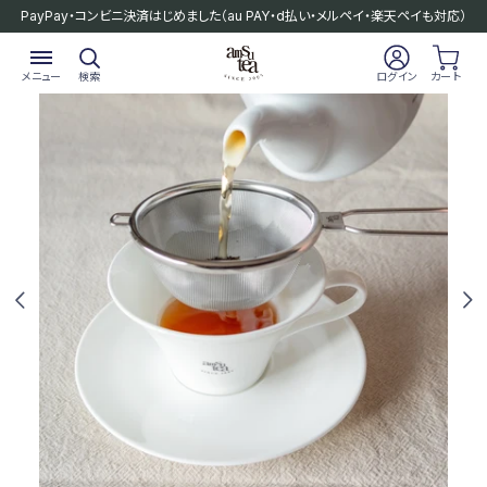
PayPay・コンビニ決済はじめました
（au PAY・d払い・メルペイ・楽天ペイも対応）
メニュー
検索
ログイン
カート