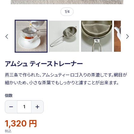
1
/
4
アムシュ ティーストレーナー
燕三条で作られた、アムシュティーロゴ入りの茶漉しです。網目が
細かいため、小さな茶葉でもしっかりと濾すことが出来ます。
バ
個数
リ
エ
ー
シ
1,320 円
通
販
ョ
常
売
ン
税込
価
価