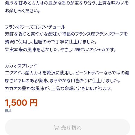
濃厚な甘みとカカオの豊かな香りが重なり合う、上質な味わいを
お楽しみください。
フランボワーズコンフィチュール
芳醇な香りと爽やかな酸味が特長のフランス産フランボワーズを
贅沢に使用し、粗糖のみで丁寧に仕上げました。
果実本来の風味を活かした、やさしい味わいのジャムです。
カカオスプレッド
エクアドル産カカオを贅沢に使用し、ビーントゥバーならではの濃
厚さとキレのある後味、まろやかな口当たりに仕上げました。
カカオの豊かな風味が、上品な余韻とともに広がります。
1,500 円
バ
通
販
リ
常
売
税込
エ
価
価
ー
格
格
シ
売り切れ
ョ
ン