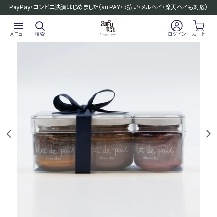
PayPay・コンビニ決済はじめました
（au PAY・d払い・メルペイ・楽天ペイも対応）
メニュー
検索
ログイン
カート