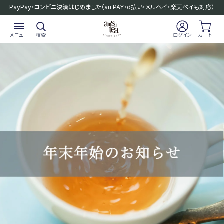
PayPay・コンビニ決済はじめました
（au PAY・d払い・メルペイ・楽天ペイも対応）
メニュー
検索
ログイン
カート